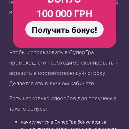
набор букв и цифр. В СуперГра бонус код
100 000 ГРН
имеет такие поощрения:
денежный подарок – 50 или 100 грн;
Получить бонус!
supergra промокод на фриспины;
увеличение кешбэка.
Чтобы использовать в СуперГра
промокод, его необходимо скопировать и
вставить в соответствующую строку.
Делается это в личном кабинете.
Есть несколько способов для получения
такого бонуса:
начисляется в СуперГра бонус код за
активную игру отдельным пользователям;