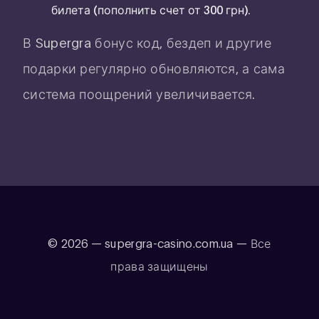
билета (пополнить счет от 300 грн).
В Supergra бонус код, бездеп и другие
подарки регулярно обновляются, а сама
система поощрений увеличивается.
© 2026 — supergra-casino.com.ua — Все
права защищены