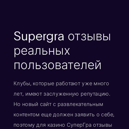
В казино
Supergra отзывы
реальных
пользователей
Клубы, которые работают уже много
лет, имеют заслуженную репутацию.
Но новый сайт с развлекательным
контентом еще должен заявить о себе,
поэтому для казино СуперГра отзывы